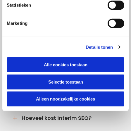
Statistieken
Regelmatig krijgen wij vragen over
interim SEO. Daarom hebben we de
Marketing
meestgestelde vragen beantwoord en
op een rij gezet.
Details tonen
Wat is interim SEO?
Alle cookies toestaan
Werkt een interim SEO-specialist op
locatie?
Selectie toestaan
Is er een minimale of maximale
Alleen noodzakelijke cookies
duur?
Hoeveel kost interim SEO?