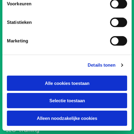
Voorkeuren
Statistieken
Marketing
Details tonen
Diensten
Freelance SEO
Alle cookies toestaan
Interim SEO
Selectie toestaan
Local SEO
SEO-audit
Alleen noodzakelijke cookies
SEO-migratie
SEO-training