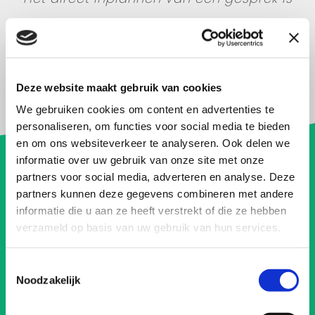
alleen mogelijk als je
cookies accepteert
.
Wil je dat liever niet? Neem dan gewoon
direct
contact
met mij op!
Deze website maakt gebruik van cookies
We gebruiken cookies om content en advertenties te
personaliseren, om functies voor social media te bieden
en om ons websiteverkeer te analyseren. Ook delen we
informatie over uw gebruik van onze site met onze
fanatiek in
partners voor social media, adverteren en analyse. Deze
partners kunnen deze gegevens combineren met andere
informatie die u aan ze heeft verstrekt of die ze hebben
verzameld op basis van uw gebruik van hun services.
Toestemmingsselectie
Noodzakelijk